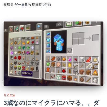
投稿者:
だーまる
投稿日時:
6年
前
育児生活
3歳なのにマイクラにハマる。。ダ