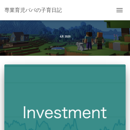
専業育児パパの子育日記
ナ
ビ
ゲ
ー
シ
4月 2020
ョ
ン
を
切
り
替
え