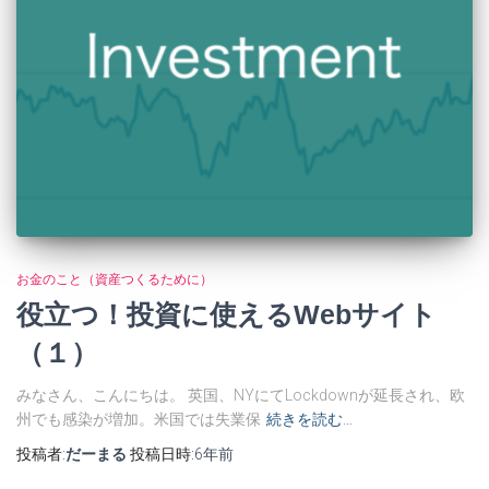
お金のこと（資産つくるために）
役立つ！投資に使えるWebサイト
（１）
みなさん、こんにちは。 英国、NYにてLockdownが延長され、欧
州でも感染が増加。米国では失業保
続きを読む…
投稿者:
だーまる
投稿日時:
6年
前