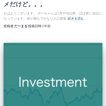
メだけど。。。
おはようございます。 ポーちゃんは3月中旬以降、ほぼ家に缶詰に
なっています。家が都心でかなり人口密集
続きを読む…
投稿者:
だーまる
投稿日時:
6年
前